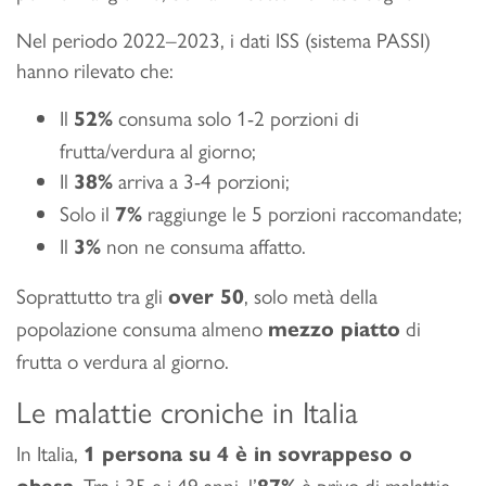
Nel periodo 2022–2023, i dati ISS (sistema PASSI)
hanno rilevato che:
Il
consuma solo 1-2 porzioni di
52%
frutta/verdura al giorno;
Il
arriva a 3-4 porzioni;
38%
Solo il
raggiunge le 5 porzioni raccomandate;
7%
Il
non ne consuma affatto.
3%
Soprattutto tra gli
, solo metà della
over 50
popolazione consuma almeno
di
mezzo piatto
frutta o verdura al giorno.
Le malattie croniche in Italia
In Italia,
1 persona su 4 è in sovrappeso o
. Tra i 35 e i 49 anni, l’
è privo di malattie