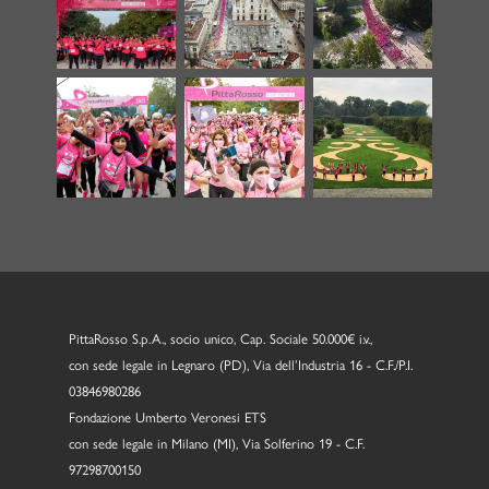
PittaRosso S.p.A., socio unico, Cap. Sociale 50.000€ i.v.,
con sede legale in Legnaro (PD), Via dell’Industria 16 - C.F./P.I.
03846980286
Fondazione Umberto Veronesi ETS
con sede legale in Milano (MI), Via Solferino 19 - C.F.
97298700150