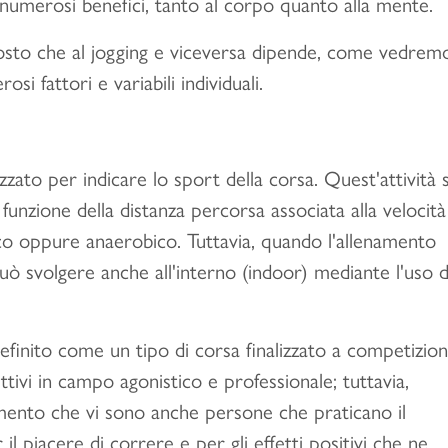
e numerosi benefici, tanto al corpo quanto alla mente.
ttosto che al jogging e viceversa dipende, come vedrem
si fattori e variabili individuali.
izzato per indicare lo sport della corsa. Quest'attività s
 funzione della distanza percorsa associata alla velocità
ico oppure anaerobico. Tuttavia, quando l'allenamento
può svolgere anche all'interno (indoor) mediante l'uso d
definito come un tipo di corsa finalizzato a competizion
tivi in campo agonistico e professionale; tuttavia,
mento che vi sono anche persone che praticano il
 il piacere di correre e per gli effetti positivi che ne