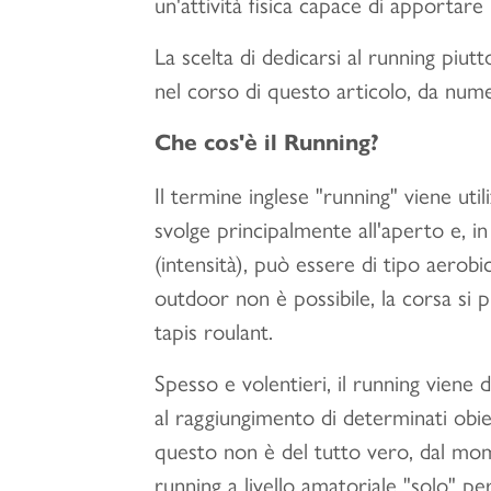
un'attività fisica capace di apportar
La scelta di dedicarsi al running piu
nel corso di questo articolo, da numero
Che cos'è il Running?
Il termine inglese "running" viene util
svolge principalmente all'aperto e, in
(intensità), può essere di tipo aerob
outdoor non è possibile, la corsa si 
tapis roulant.
Spesso e volentieri, il running viene 
al raggiungimento di determinati obiet
questo non è del tutto vero, dal mo
running a livello amatoriale "solo" per