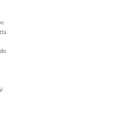
on
tta
ndo
l