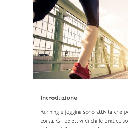
e
e
s
t
Introduzione
Running e jogging sono attività che 
corsa. Gli obiettivi di chi le pratic