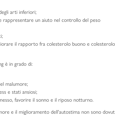
gli arti inferiori;
 rappresentare un aiuto nel controllo del peso
i;
igliorare il rapporto fra colesterolo buono e colesterolo
ng è in grado di:
del malumore;
ss e stati ansiosi;
messo, favorire il sonno e il riposo notturno.
more e il miglioramento dell'autostima non sono dovut